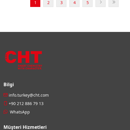
1
2
3
4
5
Bilgi
info.turkey@cht.com
+90 212 886 79 13
WhatsApp
Müşteri Hizmetleri