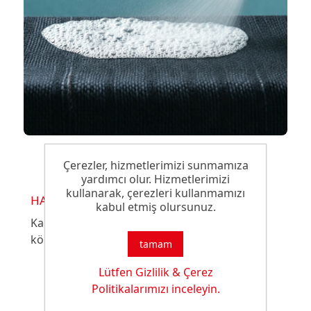
Çerezler, hizmetlerimizi sunmamıza
yardımcı olur. Hizmetlerimizi
kullanarak, çerezleri kullanmamızı
HANSA ANTIFOAM MR 1010 T
kabul etmiş olursunuz.
Karakteri: Genel kullanıma sahip silikon bazlı
köpük kesici malzeme
tamam
Lütfen Gizlilik & Çerez
Politikalarımızı inceleyin.