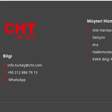
Müşteri Hizm
Site Haritas
İletişim
Ara
Hakkımızda
Bilgi
KVKK Bilgi 
info.turkey@cht.com
+90 212 886 79 13
WhatsApp