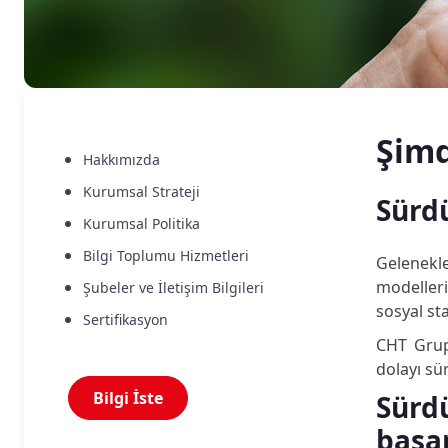
Şimd
Hakkımızda
Kurumsal Strateji
Sürdü
Kurumsal Politika
Bilgi Toplumu Hizmetleri
Gelenekle
modeller
Şubeler ve İletişim Bilgileri
sosyal sta
Sertifikasyon
CHT Grup 
dolayı sür
Bilgi İste
Sürd
başa