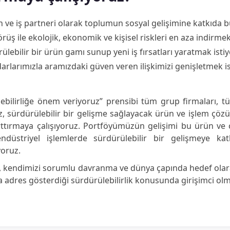
an ve iş partneri olarak toplumun sosyal gelişimine katkıda 
görüş ile ekolojik, ekonomik ve kişisel riskleri en aza indirmek
rülebilir bir ürün gamı sunup yeni iş fırsatları yaratmak isti
darlarımızla aramızdaki güven veren ilişkimizi genişletmek is
ebilirliğe önem veriyoruz” prensibi tüm grup firmaları, tü
, sürdürülebilir bir gelişme sağlayacak ürün ve işlem çözüm
rttırmaya çalışıyoruz. Portföyümüzün gelişimi bu ürün ve
endüstriyel işlemlerde sürdürülebilir bir gelişmeye k
oruz.
, kendimizi sorumlu davranma ve dünya çapında hedef olarak
la adres gösterdiği sürdürülebilirlik konusunda girişimci o