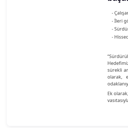
- Çalış
- İleri 
- Sürdü
- Hisse
“Sürdürül
Hedefimiz
sürekli a
olarak, 
odaklanıy
Ek olarak
vasıtasıy