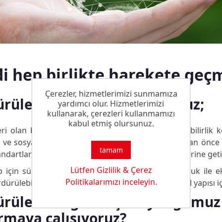
i hep birlikte harekete geç
Çerezler, hizmetlerimizi sunmamıza
rülebilirliğe önem veriyoruz;
yardımcı olur. Hizmetlerimizi
kullanarak, çerezleri kullanmamızı
kabul etmiş olursunuz.
ri olan bir vakıf şirketi olduğumuzdan sürdürülebilirlik k
i ve sosyal sorumlulukların yanında çok uzun zaman önce
tamam
ndartlar bizim için önemli. Bunun gerekliliklerini yerine geti
Lütfen Gizlilik & Çerez
için sürdürülebilirlik sosyal ve ekolojik sorumluluk ile
Politikalarımızı inceleyin.
dürülebilirlik, şirketimiz stratejik ve organizasyonel yapısı i
ürülebilirliğe karşı duyduğumuz 
rmaya çalışıyoruz?