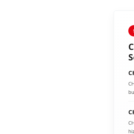
C
S
C
CH
bu
C
CH
hi