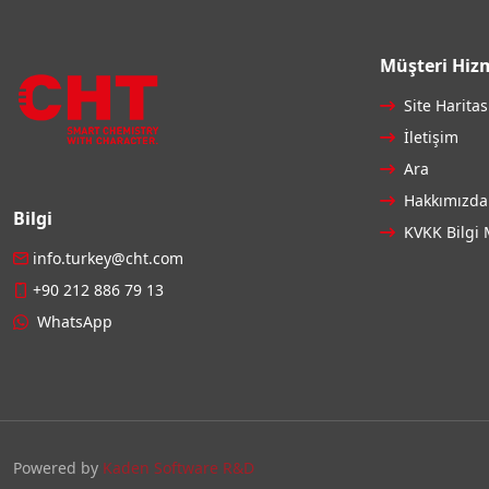
Müşteri Hizm
Site Haritas
İletişim
Ara
Hakkımızda
Bilgi
KVKK Bilgi 
info.turkey@cht.com
+90 212 886 79 13
WhatsApp
Powered by
Kaden Software R&D