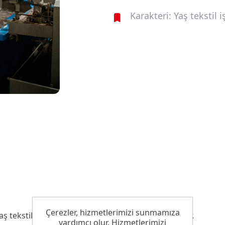
Karakteri: Yaş tekstil 
Çerezler, hizmetlerimizi sunmamıza
ekstil işlemlerinde kullanılabilen köpük kesicidir.
yardımcı olur. Hizmetlerimizi