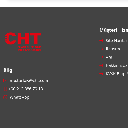
Müşteri Hizm
Site Haritas
İletişim
Ara
Hakkımızda
Bilgi
KVKK Bilgi 
info.turkey@cht.com
+90 212 886 79 13
WhatsApp