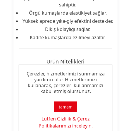
sahiptir.
Örgü kumaşlarda elastikiyet sağlar.
Yüksek aprede yıka-giy efektini destekler.
Dikiş kolaylığı sağlar.
Kadife kumaşlarda ezilmeyi azaltır.
Ürün Nitelikleri
Çerezler, hizmetlerimizi sunmamıza
Ürün
Yumuşak Tutum Malzemesi
yardımcı olur. Hizmetlerimizi
Tipi:
kullanarak, çerezleri kullanmamızı
kabul etmiş olursunuz.
Ürün
Yumuşak Tuşe
Özelliği:
tamam
Lütfen Gizlilik & Çerez
Politikalarımızı inceleyin.