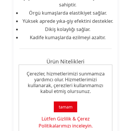
sahiptir.
Örgü kumaşlarda elastikiyet sağlar.
Yüksek aprede yıka-giy efektini destekler.
Dikiş kolaylığı sağlar.
Kadife kumaşlarda ezilmeyi azaltır.
Ürün Nitelikleri
Çerezler, hizmetlerimizi sunmamıza
Ürün
Yumuşak Tutum Malzemesi
yardımcı olur. Hizmetlerimizi
Tipi:
kullanarak, çerezleri kullanmamızı
kabul etmiş olursunuz.
Ürün
Yumuşak Tuşe
Özelliği:
tamam
Lütfen Gizlilik & Çerez
Politikalarımızı inceleyin.