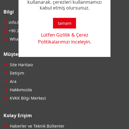
kullanarak, çerezleri kullanmamızı
kabul etmiş olursunuz.
Bilgi
info.turkey@cht.com
tamam
+90 212 886 79 13
Lütfen Gizlilik & Çerez
WhatsApp
Politikalarımızı inceleyin.
Müşteri Hizmetleri
Site Haritası
İletişim
Ara
Hakkımızda
KVKK Bilgi Merkezi
Kolay Erişim
Haberler ve Teknik Bültenler