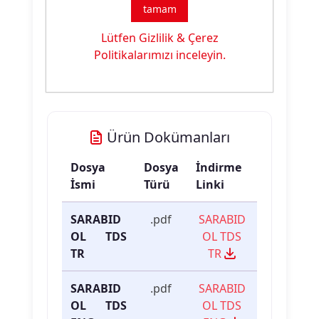
Tipi:
tamam
Boya Banyosunda Yüksek
Lütfen Gizlilik & Çerez
Ürün
Disperge & İyon Tutma
Politikalarımızı inceleyin.
Özelliği:
Özelliği
Ürün Dokümanları
Dosya
Dosya
İndirme
İsmi
Türü
Linki
SARABID
.pdf
SARABID
OL TDS
OL TDS
TR
TR
SARABID
.pdf
SARABID
OL TDS
OL TDS