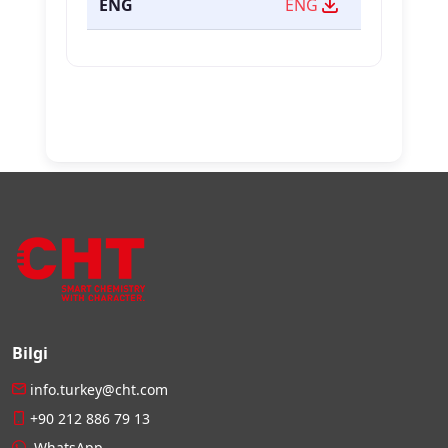
ENG
ENG
Bilgi
info.turkey@cht.com
+90 212 886 79 13
WhatsApp