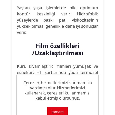
Yaştan yaşa işlemlerde bile optimum
kontür keskinliği verir. Hidrofobik
yüzeylerde baskı patı viskozitesinin
yüksek olması genellikle daha iyi sonuçlar
verir.
Film özellikleri
/Uzaklaştırılması
Kuru kıvamlaştırıcı filmleri yumuşak ve
esnektir; HT şartlarında yada termosol
prosesinde fikse edildiğinde sertleşmez,
Çerezler, hizmetlerimizi sunmamıza
kırılmaz ya da sıyrılmaz. Normal yıkama
yardımcı olur. Hizmetlerimizi
işlemleri ile kolaylıkla uzaklaştırılabilir.
kullanarak, çerezleri kullanmamızı
kabul etmiş olursunuz.
Patın korunması
tamam