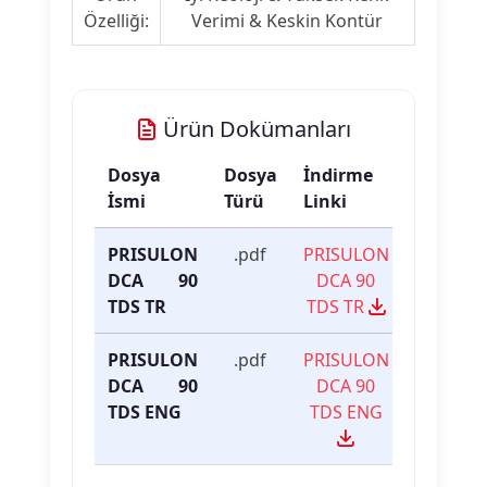
Özelliği:
Verimi & Keskin Kontür
Ürün Dokümanları
Dosya
Dosya
İndirme
İsmi
Türü
Linki
PRISULON
.pdf
PRISULON
DCA 90
DCA 90
TDS TR
TDS TR
PRISULON
.pdf
PRISULON
DCA 90
DCA 90
TDS ENG
TDS ENG