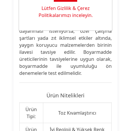
PRISULON DCA 90 hazırlanmış patın
Lütfen Gizlilik & Çerez
viskozitesinde düşme olmaksızın
Politikalarımızı inceleyin.
beklemesini sağlayacak koruyucu
malzeme içerir.Eğer patın daha uzun süre
dayanması isteniyorsa, özel çalışma
şartları yada zıt iklimsel etkiler altında,
yaygın koruyucu malzemelerden birinin
ilavesi tavsiye edilir. Boyarmadde
üreticilerinin tavsiyelerine uygun olarak,
boyarmadde ile uyumluluğu ön
denemelerle test edilmelidir.
Ürün Nitelikleri
Ürün
Toz Kıvamlaştırıcı
Tipi:
Ürün
İyi Reoloji & Yüksek Renk