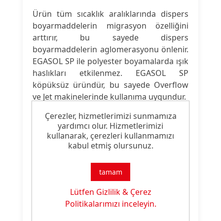
Ürün tüm sıcaklık aralıklarında dispers
boyarmaddelerin migrasyon özelliğini
arttırır, bu sayede dispers
boyarmaddelerin aglomerasyonu önlenir.
EGASOL SP ile polyester boyamalarda ışık
haslıkları etkilenmez. EGASOL SP
köpüksüz üründür, bu sayede Overflow
ve Jet makinelerinde kullanıma uygundur.
Çerezler, hizmetlerimizi sunmamıza
yardımcı olur. Hizmetlerimizi
Ürün Nitelikleri
kullanarak, çerezleri kullanmamızı
kabul etmiş olursunuz.
Ürün
Egalizatör & Dispergatör
Tipi:
tamam
Lütfen Gizlilik & Çerez
Ürün
Boya Banyosunda Yüksek
Politikalarımızı inceleyin.
Özelliği:
Egalize Özelliği