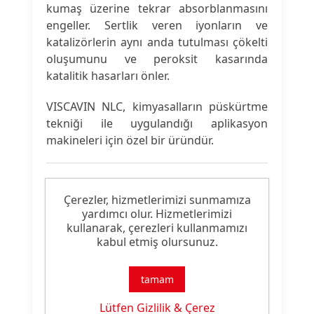
kumaş üzerine tekrar absorblanmasını
engeller. Sertlik veren iyonların ve
katalizörlerin aynı anda tutulması çökelti
oluşumunu ve peroksit kasarında
katalitik hasarları önler.
VISCAVIN NLC, kimyasalların püskürtme
tekniği ile uygulandığı aplikasyon
makineleri için özel bir üründür.
Ürün Nitelikleri
Çerezler, hizmetlerimizi sunmamıza
yardımcı olur. Hizmetlerimizi
Ürün
kullanarak, çerezleri kullanmamızı
Kombin Kasar Malzemesi
kabul etmiş olursunuz.
Tipi:
Ürün
tamam
Ağartma Özelliği
Özelliği:
Lütfen Gizlilik & Çerez