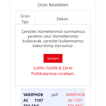
Ürün Nitelikleri
Ürün
Silikon
Tipi:
Çerezler, hizmetlerimizi sunmamıza
Boya Uygulamalarında
Ürün
yardımcı olur. Hizmetlerimizi
Erken Su Direnci ve
kullanarak, çerezleri kullanmamızı
Özelliği:
Damlacık Efekti
kabul etmiş olursunuz.
tamam
Ürün Dokümanları
Lütfen Gizlilik & Çerez
Politikalarımızı inceleyin.
Dosya
Dosya
İndirme
İsmi
Türü
Linki
VARIPHOB
.pdf
VARIPHOB
AC 1107
AC 1107