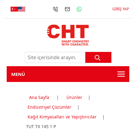
GIRIŞ YAP
MENÜ
Ana Sayfa
|
Ürünler
|
Endüstriyel Çözümler
|
Kağıt Kimyasalları ve Yapıştırıcılar
|
TUT TX 145 1 P