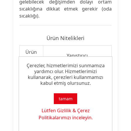
gelebilecek değişimden dolayı ortam
sıcaklığına dikkat etmek gerekir (oda
sıcaklığı).
Ürün Nitelikleri
Ürün
Yapıştırıcı
Tipi:
Çerezler, hizmetlerimizi sunmamıza
yardımcı olur. Hizmetlerimizi
Ürün
Ambalaj Sektöründe
kullanarak, çerezleri kullanmamızı
Özelliği:
Kullanılan Yapıştırma Tutkalı
kabul etmiş olursunuz.
tamam
Ürün Dokümanları
Lütfen Gizlilik & Çerez
Politikalarımızı inceleyin.
Dosya
Dosya
İndirme
İsmi
Türü
Linki