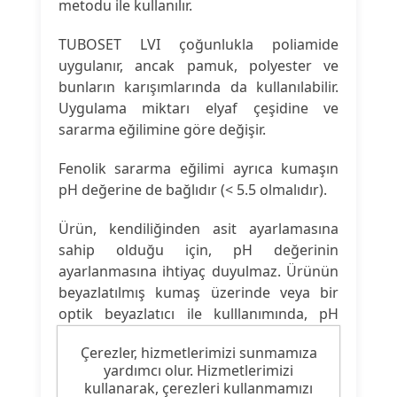
metodu ile kullanılır.
TUBOSET LVI çoğunlukla poliamide
uygulanır, ancak pamuk, polyester ve
bunların karışımlarında da kullanılabilir.
Uygulama miktarı elyaf çeşidine ve
sararma eğilimine göre değişir.
Fenolik sararma eğilimi ayrıca kumaşın
pH değerine de bağlıdır (< 5.5 olmalıdır).
Ürün, kendiliğinden asit ayarlamasına
sahip olduğu için, pH değerinin
ayarlanmasına ihtiyaç duyulmaz. Ürünün
beyazlatılmış kumaş üzerinde veya bir
optik beyazlatıcı ile kulllanımında, pH
değerinin uygulanan beyazlatıcıya (optik
Çerezler, hizmetlerimizi sunmamıza
beyazlatıcının pH hassasiyeti) göre kostik
yardımcı olur. Hizmetlerimizi
soda eklenerek ayarlanması gerekebilir.
kullanarak, çerezleri kullanmamızı