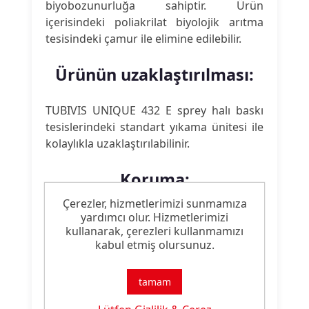
biyobozunurluğa sahiptir. Ürün
içerisindeki poliakrilat biyolojik arıtma
tesisindeki çamur ile elimine edilebilir.
Ürünün uzaklaştırılması:
TUBIVIS UNIQUE 432 E sprey halı baskı
tesislerindeki standart yıkama ünitesi ile
kolaylıkla uzaklaştırılabilinir.
Koruma:
Çerezler, hizmetlerimizi sunmamıza
Biyolojik olarak parçalanabilirliği
yardımcı olur. Hizmetlerimizi
kullanarak, çerezleri kullanmamızı
nedeniyle, TUBIVIS UNIQUE 432 E uzun
kabul etmiş olursunuz.
süreli bekletmelerde bakteriler
tarafından saldırıya uğrayabilir. Bunun
yanısıra, sulu baskı patları,
tamam
mikroorganizmaların boyarmaddeleri ve