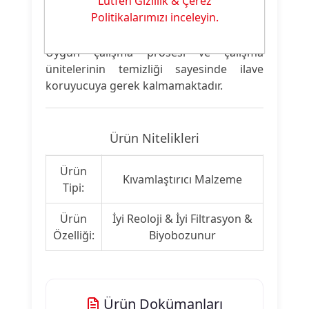
Lütfen Gizlilik & Çerez
diğer baskı patı bileşenlerini yok
Politikalarımızı inceleyin.
edebileceği iyi bir ortam sağlar.
Uygun çalışma prosesi ve çalışma
ünitelerinin temizliği sayesinde ilave
koruyucuya gerek kalmamaktadır.
Ürün Nitelikleri
Ürün
Kıvamlaştırıcı Malzeme
Tipi:
Ürün
İyi Reoloji & İyi Filtrasyon &
Özelliği:
Biyobozunur
Ürün Dokümanları