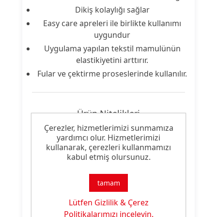
Dikiş kolaylığı sağlar
Easy care apreleri ile birlikte kullanımı
uygundur
Uygulama yapılan tekstil mamulünün
elastikiyetini arttırır.
Fular ve çektirme proseslerinde kullanılır.
Ürün Nitelikleri
Çerezler, hizmetlerimizi sunmamıza
Ürün
yardımcı olur. Hizmetlerimizi
Apre Malzemesi
kullanarak, çerezleri kullanmamızı
Tipi:
kabul etmiş olursunuz.
Ürün
Geri Dönüştürülmüş
Özelliği:
Hidrofil Silikon
tamam
Lütfen Gizlilik & Çerez
Politikalarımızı inceleyin.