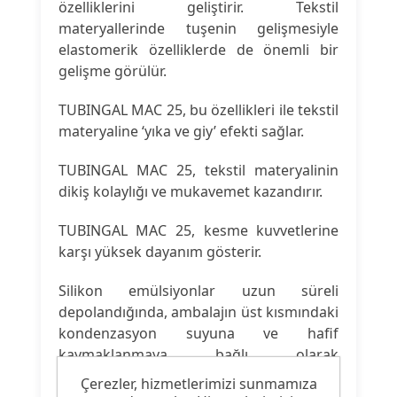
özelliklerini geliştirir. Tekstil
materyallerinde tuşenin gelişmesiyle
elastomerik özelliklerde de önemli bir
gelişme görülür.
TUBINGAL MAC 25, bu özellikleri ile tekstil
materyaline ‘yıka ve giy’ efekti sağlar.
TUBINGAL MAC 25, tekstil materyalinin
dikiş kolaylığı ve mukavemet kazandırır.
TUBINGAL MAC 25, kesme kuvvetlerine
karşı yüksek dayanım gösterir.
Silikon emülsiyonlar uzun süreli
depolandığında, ambalajın üst kısmındaki
kondenzasyon suyuna ve hafif
kaymaklanmaya bağlı olarak
konsantrasyonda farklılık görülebilir.
Çerezler, hizmetlerimizi sunmamıza