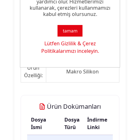
Emülsiyon, kullanım öncesinde iyice
yardımcı olur. Hizmetlerimizi
karıştırılmalıdır.
kullanarak, çerezleri kullanmamızı
kabul etmiş olursunuz.
Ürün Nitelikleri
tamam
Lütfen Gizlilik & Çerez
Ürün
Apre Malzemesi
Politikalarımızı inceleyin.
Tipi:
Ürün
Makro Silikon
Özelliği:
Ürün Dokümanları
Dosya
Dosya
İndirme
İsmi
Türü
Linki