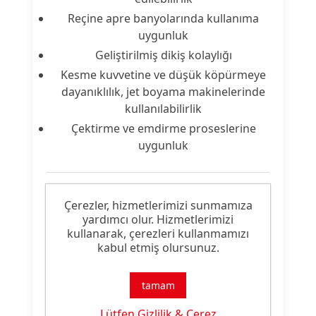
Reçine apre banyolarında kullanıma
uygunluk
Geliştirilmiş dikiş kolaylığı
Kesme kuvvetine ve düşük köpürmeye
dayanıklılık, jet boyama makinelerinde
kullanılabilirlik
Çektirme ve emdirme proseslerine
uygunluk
Ürün Nitelikleri
Çerezler, hizmetlerimizi sunmamıza
yardımcı olur. Hizmetlerimizi
kullanarak, çerezleri kullanmamızı
Ürün
Apre Malzemesi
kabul etmiş olursunuz.
Tipi:
Ürün
tamam
Hidrofil Silikon
Özelliği:
Lütfen Gizlilik & Çerez