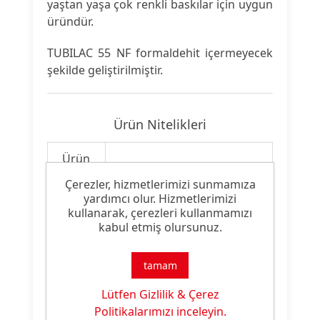
yaştan yaşa çok renkli baskılar için uygun
üründür.
TUBILAC 55 NF formaldehit içermeyecek
şekilde geliştirilmiştir.
Ürün Nitelikleri
Ürün
Koyu Zemin Baskı Patı
Tipi:
Çerezler, hizmetlerimizi sunmamıza
yardımcı olur. Hizmetlerimizi
Ürün
kullanarak, çerezleri kullanmamızı
FF Yumuşak Tuşe
Özelliği:
kabul etmiş olursunuz.
tamam
Lütfen Gizlilik & Çerez
Ürün Dokümanları
Politikalarımızı inceleyin.