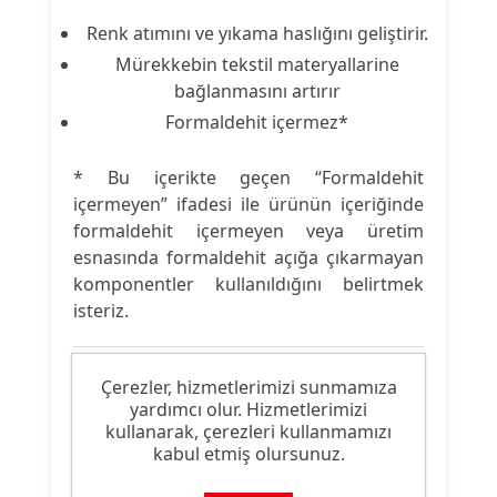
Renk atımını ve yıkama haslığını geliştirir.
Mürekkebin tekstil materyallarine
bağlanmasını artırır
Formaldehit içermez*
* Bu içerikte geçen “Formaldehit
içermeyen” ifadesi ile ürünün içeriğinde
formaldehit içermeyen veya üretim
esnasında formaldehit açığa çıkarmayan
komponentler kullanıldığını belirtmek
isteriz.
Çerezler, hizmetlerimizi sunmamıza
Ürün Nitelikleri
yardımcı olur. Hizmetlerimizi
kullanarak, çerezleri kullanmamızı
Ürün
kabul etmiş olursunuz.
Ink Jet Baskı Malzemesi
Tipi: