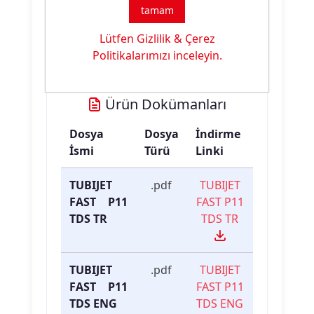
tamam
Ürün
FF Ink Jet Baskı Malzemesi
Özelliği:
Lütfen Gizlilik & Çerez
Politikalarımızı inceleyin.
Ürün Dokümanları
Dosya
Dosya
İndirme
İsmi
Türü
Linki
TUBIJET
.pdf
TUBIJET
FAST P11
FAST P11
TDS TR
TDS TR
TUBIJET
.pdf
TUBIJET
FAST P11
FAST P11
TDS ENG
TDS ENG