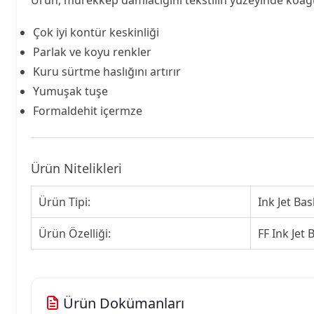
Çok iyi kontür keskinliği
Parlak ve koyu renkler
Kuru sürtme haslığını artırır
Yumuşak tuşe
Formaldehit içermze
Ürün Nitelikleri
Ürün Tipi:
Ink Jet Ba
Ürün Özelliği:
FF Ink Jet
Ürün Dokümanları