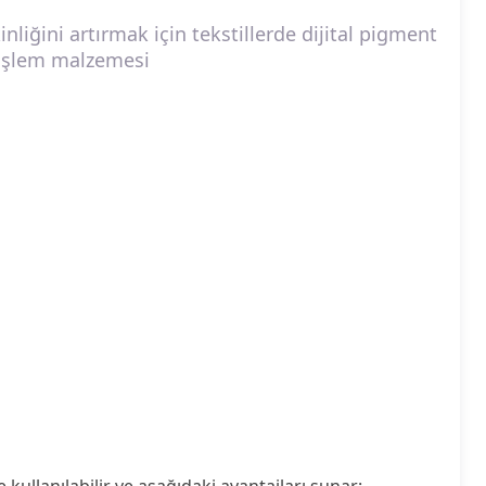
nliğini artırmak için tekstillerde dijital pigment
nişlem malzemesi
kullanılabilir ve aşağıdaki avantajları sunar: