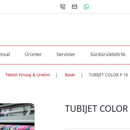
msal
Ürünler
Servisler
Sürdürülebilirlik
Tekstil Finisaj & Üretim
|
Baskı
|
TUBIJET COLOR P 16
ri
TUBIJET COLOR 