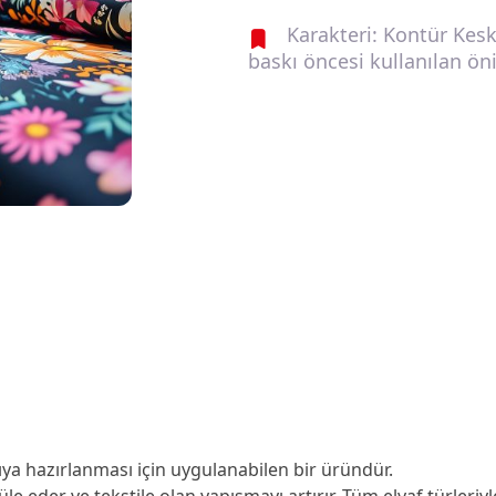
Karakteri: Kontür Keski
baskı öncesi kullanılan ö
ıya hazırlanması için uygulanabilen bir üründür.
eder ve tekstile olan yapışmayı artırır. Tüm elyaf türleriyle 