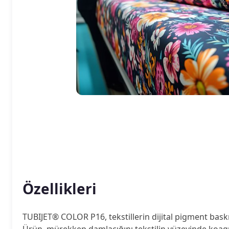
Özellikleri
TUBIJET® COLOR P16, tekstillerin dijital pigment bask
Ürün, mürekkep damlacığını tekstilin yüzeyinde koagüle 