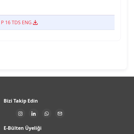
 P 16 TDS ENG
Bizi Takip Edin
E-Bülten Üyeliği