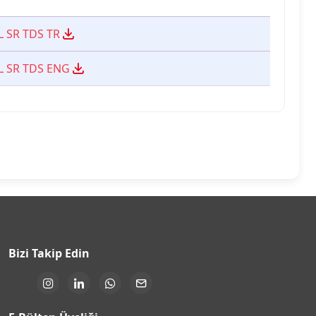
L SR TDS TR
L SR TDS ENG
Bizi Takip Edin