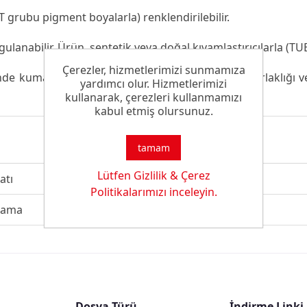
grubu pigment boyalarla) renklendirilebilir.
gulanabilir. Ürün, sentetik veya doğal kıvamlaştırıcılarla (
Çerezler, hizmetlerimizi sunmamıza
nde kumaş kalitesi çok önemlidir. Yüksek yüzey parlaklığı 
yardımcı olur. Hizmetlerimizi
kullanarak, çerezleri kullanmamızı
kabul etmiş olursunuz.
tamam
Lütfen Gizlilik & Çerez
atı
Politikalarımızı inceleyin.
lama
Dosya Türü
İndirme Linki