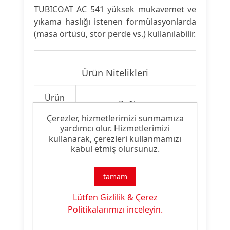
TUBICOAT AC 541 yüksek mukavemet ve
yıkama haslığı istenen formülasyonlarda
(masa örtüsü, stor perde vs.) kullanılabilir.
Ürün Nitelikleri
Ürün
Bağlayıcı
Tipi:
Çerezler, hizmetlerimizi sunmamıza
yardımcı olur. Hizmetlerimizi
Ürün
kullanarak, çerezleri kullanmamızı
Akrilik Binder
Özelliği:
kabul etmiş olursunuz.
tamam
Ürün Dokümanları
Lütfen Gizlilik & Çerez
Politikalarımızı inceleyin.
Dosya
Dosya
İndirme