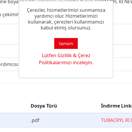
ine boyarmadde çekimini yavaşlatır. Ayrıca TUBACRYL RI NEW
Çerezler, hizmetlerimizi sunmamıza
çekimini çok nadiren azaltabilir.
yardımcı olur. Hizmetlerimizi
kullanarak, çerezleri kullanmamızı
kabul etmiş olursunuz.
tamam
Lütfen Gizlilik & Çerez
Politikalarımızı inceleyin.
rdımcısı
Dosya Türü
İndirme Link
.pdf
TUBACRYL RI