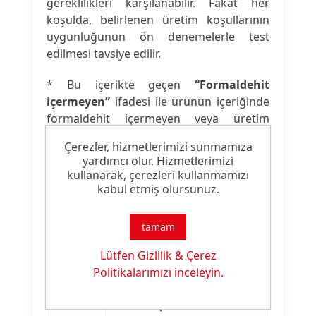
gereklilikleri karşılanabilir. Fakat her
koşulda, belirlenen üretim koşullarının
uygunluğunun ön denemelerle test
edilmesi tavsiye edilir.
* Bu içerikte geçen
“Formaldehit
içermeyen”
ifadesi ile ürünün içeriğinde
formaldehit içermeyen veya üretim
esnasında formaldehit açığa çıkarmayan
Çerezler, hizmetlerimizi sunmamıza
komponentler kullanıldığını belirtmek
yardımcı olur. Hizmetlerimizi
isteriz.
kullanarak, çerezleri kullanmamızı
kabul etmiş olursunuz.
Ürün Nitelikleri
tamam
Lütfen Gizlilik & Çerez
Ürün
Transparan Baskı Patı
Politikalarımızı inceleyin.
Tipi:
Ürün
FF & AQUAFLEX Transfer