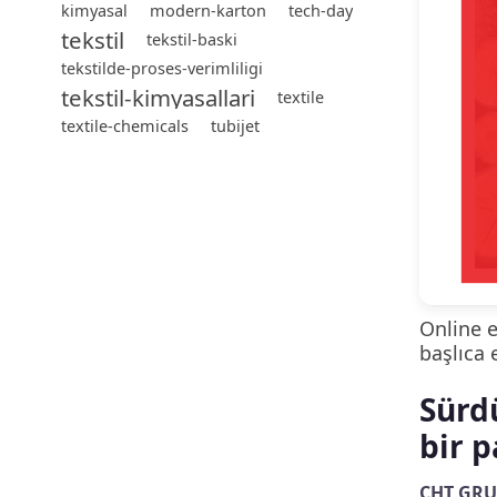
kimyasal
modern-karton
tech-day
tekstil
tekstil-baski
tekstilde-proses-verimliligi
tekstil-kimyasallari
textile
textile-chemicals
tubijet
Online e
başlıca 
Sürdü
bir p
CHT GRU