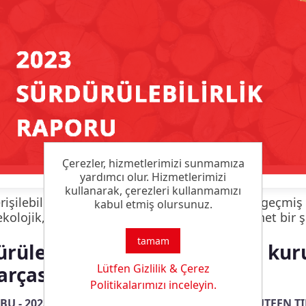
Çerezler, hizmetlerimizi sunmamıza
yardımcı olur. Hizmetlerimizi
kullanarak, çerezleri kullanmamızı
rişilebilen 2023 Sürdürülebilirlik Raporumuz, geçmiş
kabul etmiş olursunuz.
ekolojik, ekonomik ve sosyal gelişmelerimizi net bir 
tamam
rülebilirlik,
CHT Grubu'nun kuru
Lütfen Gizlilik & Çerez
arçasıdır.
Politikalarımızı inceleyin.
BU - 2023 - SÜRDÜRÜLEBİLİRLİK RAPORU İÇİN LÜTFEN TI