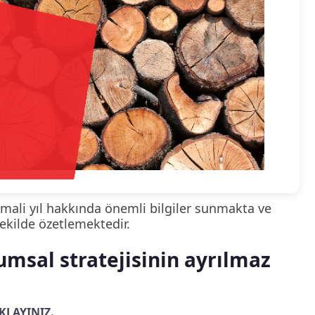
 mali yıl hakkında önemli bilgiler sunmakta ve
şekilde özetlemektedir.
msal stratejisinin ayrılmaz
KLAYINIZ.