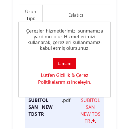
Ürün
Islatıcı
Tipi:
Çerezler, hizmetlerimizi sunmamıza
Ürün
Yüksek Islatma & Hava
yardımcı olur. Hizmetlerimizi
Özelliği:
Aldırma
kullanarak, çerezleri kullanmamızı
kabul etmiş olursunuz.
tamam
Ürün Dokümanları
Lütfen Gizlilik & Çerez
Dosya
Dosya
İndirme
Politikalarımızı inceleyin.
İsmi
Türü
Linki
SUBITOL
.pdf
SUBITOL
SAN NEW
SAN
TDS TR
NEW TDS
TR