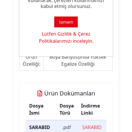
uygundur.
kullanarak, çerezleri kullanmamızı
kabul etmiş olursunuz.
Ürün Nitelikleri
tamam
Lütfen Gizlilik & Çerez
Ürün
Egalizatör
Politikalarımızı inceleyin.
Tipi:
Ürün
Boya Banyosunda Yüksek
Özelliği:
Egalize Özelliği
Ürün Dokümanları
Dosya
Dosya
İndirme
İsmi
Türü
Linki
SARABID
.pdf
SARABID