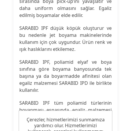
sırasında boya pick-up’ını yavaşlatır ve
daha uniform olmasını sağlar. Egaliz
edilmiş boyamalar elde edilir.
SARABID IPF düşük köpük oluşturur ve
bu nedenle jet boyama makinelerinde
kullanım için çok uygundur. Ürün renk ve
ışık haslıklarını etkilemez.
SARABID IPF, poliamid elyaf ve boya
sınıfına göre boyama banyosunda tek
başına ya da boyarmadde afinitesi olan
egaliz malzemesi SARABID IPD ile birlikte
kullanılır.
SARABID IPF tüm poliamid türlerinin
boyanması esnasında egaliz malzemesi
olarak kullanılır. Özellikle PA halıların ya
Çerezler, hizmetlerimizi sunmamıza
da PA çorapların boyanması için
yardımcı olur. Hizmetlerimizi