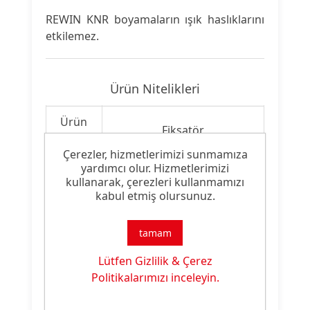
REWIN KNR boyamaların ışık haslıklarını
etkilemez.
Ürün Nitelikleri
Ürün
Fiksatör
Tipi:
Çerezler, hizmetlerimizi sunmamıza
yardımcı olur. Hizmetlerimizi
Ürün
Boyama Yardımcısı
kullanarak, çerezleri kullanmamızı
Özelliği:
kabul etmiş olursunuz.
tamam
Ürün Dokümanları
Lütfen Gizlilik & Çerez
Politikalarımızı inceleyin.
Dosya
Dosya
İndirme
İsmi
Türü
Linki