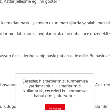
. Patlar jelleşme eğilimi gösterir.
almadan baskı işleminin uzun metrajlarda yapılabilmesini s
tlarının daha sonra uygulanacak olan daha ince gözenekli şa
syon özelliklerine sahip baskı patları elde edilir. Bu baskılar
Çerezler, hizmetlerimizi sunmamıza
boyanın baskı patı filminden elyafa geçişi çok iyidir. Açık 
yardımcı olur. Hizmetlerimizi
kullanarak, çerezleri kullanmamızı
kabul etmiş olursunuz.
uduğunda, esnek ve yumuşak bir film oluşturur. Bu film kı
tamam