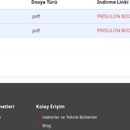
Dosya Türü
İndirme Linki
.pdf
PRISULON BOG
.pdf
PRISULON BOG
etleri
Kolay Erişim
ı
Haberler ve Teknik Bültenler
Blog