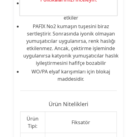
Sonraki ısı ile sabitleme işlemleri haslık
özelliklerini hiç etkilemez veya çok az
etkiler
PAFIX No2 kumaşın tuşesini biraz
sertleştirir. Sonrasında iyonik olmayan
yumuşatıcılar uygulanırsa, renk haslığı
etkilenmez. Ancak, çektirme işleminde
uygulanırsa katyonik yumuşatıcılar haslık
iyileştirmesini hafifçe bozabilir
WO/PA elyaf karışımları için blokaj
maddesidir.
Ürün Nitelikleri
Ürün
Fiksatör
Tipi: