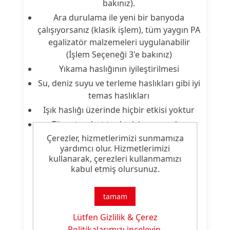
bakınız).
Ara durulama ile yeni bir banyoda
çalışıyorsanız (klasik işlem), tüm yaygın PA
egalizatör malzemeleri uygulanabilir
(İşlem Seçeneği 3'e bakınız)
Yıkama haslığının iyileştirilmesi
Su, deniz suyu ve terleme haslıkları gibi iyi
temas haslıkları
Işık haslığı üzerinde hiçbir etkisi yoktur
Tüm standart tonlar için uygundur
(parlak renkler hariç; PAFIX No1 ile
Çerezler, hizmetlerimizi sunmamıza
yardımcı olur. Hizmetlerimizi
mavimsi bir renk tonuna sapma
kullanarak, çerezleri kullanmamızı
olmadığından son işlem için PAFIX No1
kabul etmiş olursunuz.
kullanmanızı öneririz)
tamam
Ayrıca, PAFIX No2 aşağıdaki ürün
özelliklerine sahiptir:
Lütfen Gizlilik & Çerez
Politikalarımızı inceleyin.