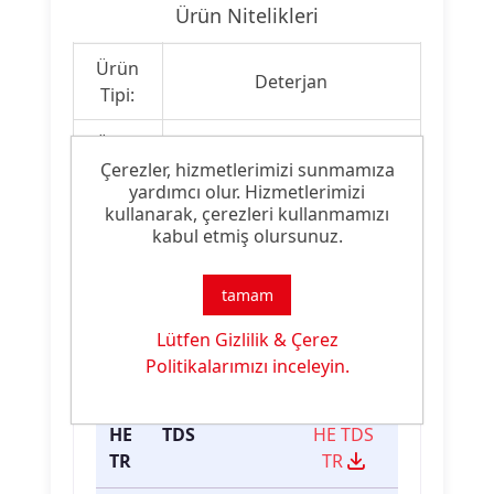
Ürün Nitelikleri
Ürün
Deterjan
Tipi:
Ürün
Yıkama Malzemesi
Çerezler, hizmetlerimizi sunmamıza
Özelliği:
yardımcı olur. Hizmetlerimizi
kullanarak, çerezleri kullanmamızı
kabul etmiş olursunuz.
Ürün Dokümanları
tamam
Dosya
Dosya
İndirme
Lütfen Gizlilik & Çerez
İsmi
Türü
Linki
Politikalarımızı inceleyin.
LAVOTAN
.pdf
LAVOTAN
HE TDS
HE TDS
TR
TR