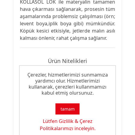
KOLLASOL LOK ile materyalin tamamen
hava çıkarması sağlanarak, prosesin tüm
aşamalarında problemsiz çalışılması (örn;
levent boya,iplik boya gibi) mümkündür.
Köpük kesici etkisiyle, jetlerde malın asılı
kalması önlenir, rahat çalışma sağlanır.
Ürün Nitelikleri
Çerezler, hizmetlerimizi sunmamıza
Ürün
Hava Aldırıcı & Köpük Kesici
yardımcı olur. Hizmetlerimizi
Tipi:
kullanarak, çerezleri kullanmamızı
kabul etmiş olursunuz.
Ürün
Boyama Yardımcısı
Özelliği:
tamam
Lütfen Gizlilik & Çerez
Politikalarımızı inceleyin.
Ürün Dokümanları