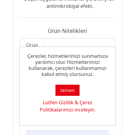
antimikrobiyal efekt.
Ürün Nitelikleri
Ürün
Apre Malzemesi
Tipi:
Çerezler, hizmetlerimizi sunmamıza
yardımcı olur. Hizmetlerimizi
Ürün
kullanarak, çerezleri kullanmamızı
Antibakteriyel Apre
Özelliği:
kabul etmiş olursunuz.
tamam
Lütfen Gizlilik & Çerez
Ürün Dokümanları
Politikalarımızı inceleyin.
Dosya
Dosya
İndirme
İsmi
Türü
Linki