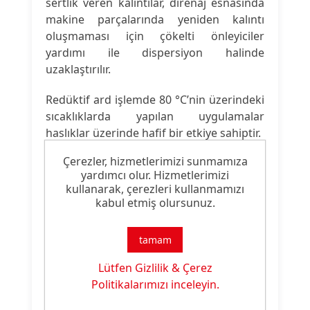
sertlik veren kalıntılar, direnaj esnasında
makine parçalarında yeniden kalıntı
oluşmaması için çökelti önleyiciler
yardımı ile dispersiyon halinde
uzaklaştırılır.
Redüktif ard işlemde 80 °C’nin üzerindeki
sıcaklıklarda yapılan uygulamalar
haslıklar üzerinde hafif bir etkiye sahiptir.
Çerezler, hizmetlerimizi sunmamıza
yardımcı olur. Hizmetlerimizi
Ürün Nitelikleri
kullanarak, çerezleri kullanmamızı
kabul etmiş olursunuz.
Ürün
Makine Yıkama Sabunu
Tipi:
tamam
Ürün
Lütfen Gizlilik & Çerez
Boyama Yardımcısı
Özelliği:
Politikalarımızı inceleyin.