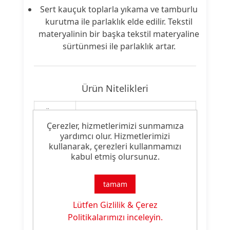
Sert kauçuk toplarla yıkama ve tamburlu
kurutma ile parlaklık elde edilir. Tekstil
materyalinin bir başka tekstil materyaline
sürtünmesi ile parlaklık artar.
Ürün Nitelikleri
Ürün
Özel Kaplama Malzemesi
Tipi:
Çerezler, hizmetlerimizi sunmamıza
yardımcı olur. Hizmetlerimizi
kullanarak, çerezleri kullanmamızı
Ürün
Şeffaf Parlak Efekt
kabul etmiş olursunuz.
Özelliği:
tamam
Lütfen Gizlilik & Çerez
Ürün Dokümanları
Politikalarımızı inceleyin.